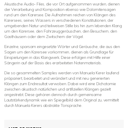
Akustische Audio- Files, die vor Ort aufgenommen wurden, dienen
der Verarbeitung und Komposition ebenso wie Dolomitensagen
rund um den Karersee. Die Aufnahmen reichen von Klängen des
Karersees, seines Wassers in verschiedenen Konstitutionen, der
umgebenden Natur und teilweisen Stille bis hin zum lebenden Klang
um den Karersee, den Fahrzeuggeräuschen, den Besuchern, den
Gasthäusern oder dem Zwitschern der Vögel.
Einzelne, sparsam eingesetzte Wörter und Geräusche, die aus den
Sagen um den Karersee vorkommen, dienen als Grundlage für
Einspielungen in das Klangwerk. Diese erfolgen mit Hilfe einer
Sängerin auf der Basis des erarbeiteten Notenmaterials.
Die so gesammelten Samples werden von Manuela Kerer laufend
präpariert, bearbeitet und verändert und mit neu generierten
Klängen zum Endresultat verwoben. Dabei wird eine Dichotomie
zwischen akustisch natürlichen und artifiziellen Klängen gezielt
angestrebt. Diese gehören dennoch durch gemeinsame
Lautstärkendynamik wie ein Spiegelbild dem Original zu, vermittelt
durch Manuela Kerers abstrakte Tonsprache.