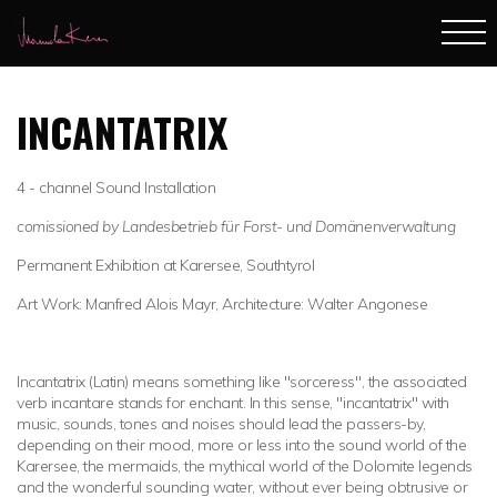
INCANTATRIX
4 - channel Sound Installation
comissioned by Landesbetrieb für Forst- und Domänenverwaltung
Permanent Exhibition at Karersee, Southtyrol
Art Work: Manfred Alois Mayr, Architecture: Walter Angonese
Incantatrix (Latin) means something like "sorceress", the associated
verb incantare stands for enchant. In this sense, "incantatrix" with
music, sounds, tones and noises should lead the passers-by,
depending on their mood, more or less into the sound world of the
Karersee, the mermaids, the mythical world of the Dolomite legends
and the wonderful sounding water, without ever being obtrusive or