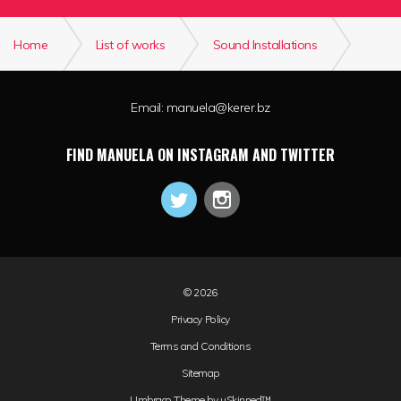
Home
List of works
Sound Installations
Incantatrix
Email:
manuela@kerer.bz
FIND MANUELA ON INSTAGRAM AND TWITTER
© 2026
Privacy Policy
Terms and Conditions
Sitemap
Umbraco Theme by
uSkinned™