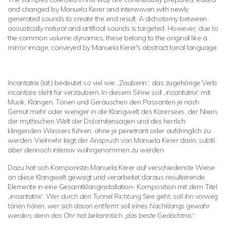
and changed by Manuela Kerer and interwoven with newly
generated sounds to create the end result. A dichotomy between
acoustically natural and artificial sounds is targeted. However, due to
the common volume dynamics, these belong to the original like a
mirror image, conveyed by Manuela Kerer's abstract tonal language.
Incantatrix (lat.) bedeutet so viel wie „Zauberin“, das zugehörige Verb
incantare steht für verzaubern. In diesem Sinne soll „incantatrix“ mit
Musik, Klängen, Tönen und Geräuschen den Passanten je nach
Gemüt mehr oder weniger in die Klangwelt des Karersees, der Nixen,
der mythischen Welt der Dolomitensagen und des herrlich
klingenden Wassers führen, ohne je penetrant oder aufdringlich zu
werden. Vielmehr liegt der Anspruch von Manuela Kerer darin, subtil
aber dennoch intensiv wahrgenommen zu werden.
Dazu hat sich Komponistin Manuela Kerer auf verschiedenste Weise
an diese Klangwelt gewagt und verarbeitet daraus resultierende
Elemente in eine Gesamtklanginstallation- Komposition mit dem Titel
„incantatrix“.
Wer durch den Tunnel Richtung See geht, soll ihn vorweg
tönen hören, wer sich davon entfernt soll eines Nachklangs gewahr
werden, denn das Ohr hat bekanntlich „das beste Gedächtnis“.