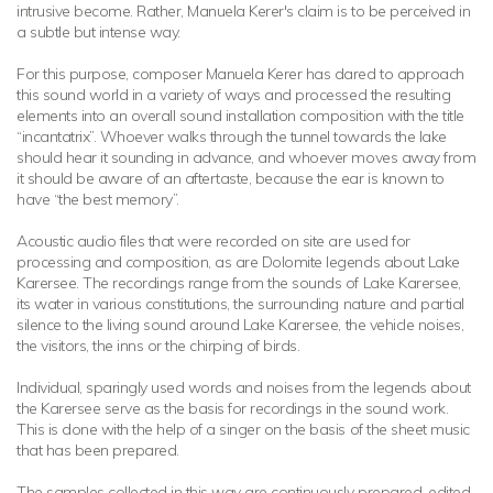
intrusive become. Rather, Manuela Kerer's claim is to be perceived in
a subtle but intense way.
For this purpose, composer Manuela Kerer has dared to approach
this sound world in a variety of ways and processed the resulting
elements into an overall sound installation composition with the title
“incantatrix”. Whoever walks through the tunnel towards the lake
should hear it sounding in advance, and whoever moves away from
it should be aware of an aftertaste, because the ear is known to
have “the best memory”.
Acoustic audio files that were recorded on site are used for
processing and composition, as are Dolomite legends about Lake
Karersee. The recordings range from the sounds of Lake Karersee,
its water in various constitutions, the surrounding nature and partial
silence to the living sound around Lake Karersee, the vehicle noises,
the visitors, the inns or the chirping of birds.
Individual, sparingly used words and noises from the legends about
the Karersee serve as the basis for recordings in the sound work.
This is done with the help of a singer on the basis of the sheet music
that has been prepared.
The samples collected in this way are continuously prepared, edited