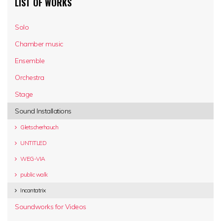
LIST OF WORKS
Solo
Chamber music
Ensemble
Orchestra
Stage
Sound Installations
Gletscherhauch
UNTITLED
WEG-VIA
public walk
Incantatrix
Soundworks for Videos