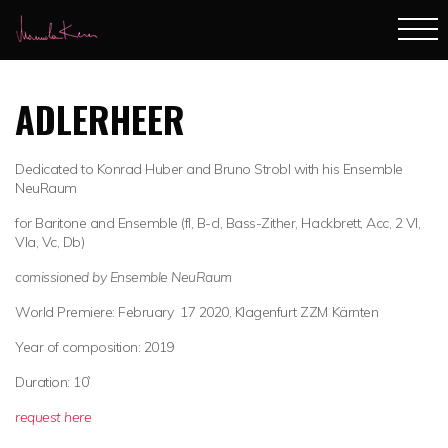
ADLERHEER
Dedicated to Konrad Huber and Bruno Strobl with his Ensemble
NeuRaum
for Baritone and Ensemble (fl, B-cl, Bass-Zither, Hackbrett, Acc, 2 Vl,
Vla, Vc, Db)
comissioned by Ensemble NeuRaum
World Premiere: February 17 2020, Klagenfurt ZZM Kärnten
Year of composition: 2019
Duration: 10`
request here