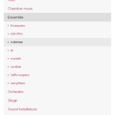
Chamber music
Ensemble
Eisrequiem
DENTRO
Adlerheer
i/o
wurzeln
oscillare
Soffio sospeso
zersplittern
Orchestra
Stage
Sound Installations