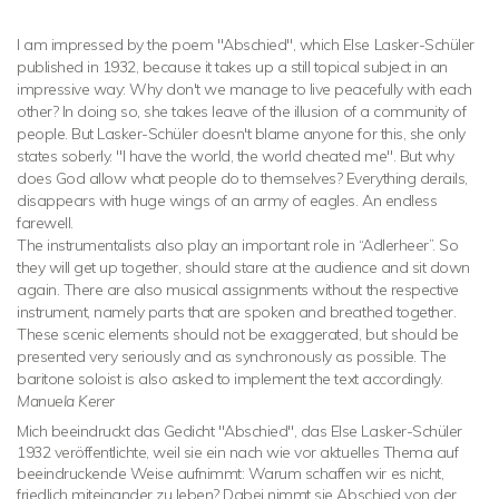
I am impressed by the poem "Abschied", which Else Lasker-Schüler
published in 1932, because it takes up a still topical subject in an
impressive way: Why don't we manage to live peacefully with each
other? In doing so, she takes leave of the illusion of a community of
people. But Lasker-Schüler doesn't blame anyone for this, she only
states soberly. "I have the world, the world cheated me". But why
does God allow what people do to themselves? Everything derails,
disappears with huge wings of an army of eagles. An endless
farewell.
The instrumentalists also play an important role in “Adlerheer”. So
they will get up together, should stare at the audience and sit down
again. There are also musical assignments without the respective
instrument, namely parts that are spoken and breathed together.
These scenic elements should not be exaggerated, but should be
presented very seriously and as synchronously as possible. The
baritone soloist is also asked to implement the text accordingly.
Manuela Kerer
Mich beeindruckt das Gedicht "Abschied", das Else Lasker-Schüler
1932 veröffentlichte, weil sie ein nach wie vor aktuelles Thema auf
beeindruckende Weise aufnimmt: Warum schaffen wir es nicht,
friedlich miteinander zu leben? Dabei nimmt sie Abschied von der