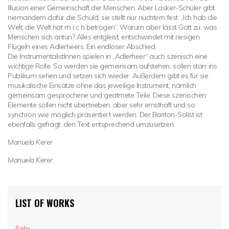
Illusion einer Gemeinschaft der Menschen. Aber Lasker-Schüler gibt
niemandem dafür die Schuld, sie stellt nur nüchtern fest. „Ich hab die
Welt, die Welt hat m i c h betrogen“. Warum aber lässt Gott zu, was
Menschen sich antun? Alles entgleist, entschwindet mit riesigen
Flügeln eines Adlerheers. Ein endloser Abschied.
Die InstrumentalistInnen spielen in „Adlerheer“ auch szenisch eine
wichtige Rolle. So werden sie gemeinsam aufstehen, sollen starr ins
Publikum sehen und setzen sich wieder. Außerdem gibt es für sie
musikalische Einsätze ohne das jeweilige Instrument, nämlich
gemeinsam gesprochene und geatmete Teile. Diese szenischen
Elemente sollen nicht übertrieben, aber sehr ernsthaft und so
synchron wie möglich präsentiert werden. Der Bariton-Solist ist
ebenfalls gefragt, den Text entsprechend umzusetzen.
Manuela Kerer
Manuela Kerer
LIST OF WORKS
Solo