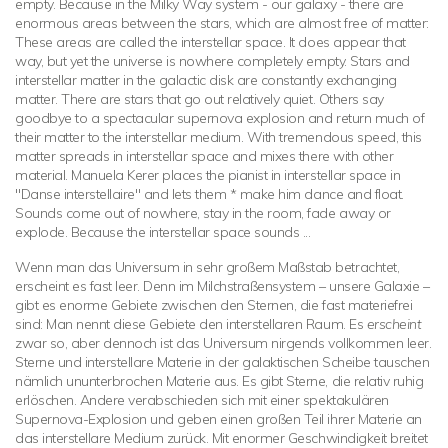
empty. Because in the Milky Way system - our galaxy - there are
enormous areas between the stars, which are almost free of matter:
These areas are called the interstellar space. It does appear that
way, but yet the universe is nowhere completely empty. Stars and
interstellar matter in the galactic disk are constantly exchanging
matter. There are stars that go out relatively quiet. Others say
goodbye to a spectacular supernova explosion and return much of
their matter to the interstellar medium. With tremendous speed, this
matter spreads in interstellar space and mixes there with other
material. Manuela Kerer places the pianist in interstellar space in
"Danse interstellaire" and lets them * make him dance and float.
Sounds come out of nowhere, stay in the room, fade away or
explode. Because the interstellar space sounds ...
Wenn man das Universum in sehr großem Maßstab betrachtet,
erscheint es fast leer. Denn im Milchstraßensystem – unsere Galaxie –
gibt es enorme Gebiete zwischen den Sternen, die fast materiefrei
sind: Man nennt diese Gebiete den interstellaren Raum. Es
erscheint
zwar so, aber dennoch ist das Universum nirgends vollkommen leer.
Sterne und interstellare Materie in der galaktischen Scheibe tauschen
nämlich ununterbrochen Materie aus. Es gibt Sterne, die relativ ruhig
erlöschen. Andere verabschieden sich mit einer spektakulären
Supernova-Explosion und geben einen großen Teil ihrer Materie an
das interstellare Medium zurück. Mit enormer Geschwindigkeit breitet