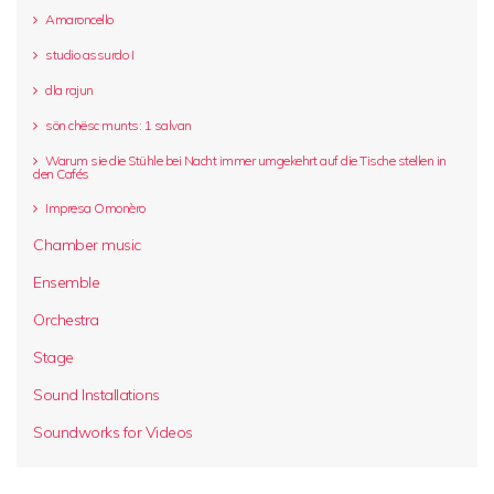
Amaroncello
studio assurdo I
dla rajun
sön chësc munts: 1 salvan
Warum sie die Stühle bei Nacht immer umgekehrt auf die Tische stellen in
den Cafés
Impresa Omonèro
Chamber music
Ensemble
Orchestra
Stage
Sound Installations
Soundworks for Videos