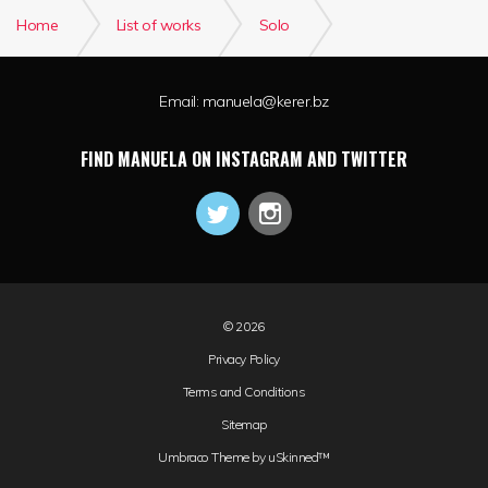
Home
List of works
Solo
Danse interstellaire
Email:
manuela@kerer.bz
FIND MANUELA ON INSTAGRAM AND TWITTER
© 2026
Privacy Policy
Terms and Conditions
Sitemap
Umbraco Theme by
uSkinned™