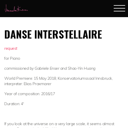
DANSE INTERSTELLAIRE
request
for Piano
commissioned by Gabriele Enser and Shao-Yin Huang
World Premiere: 15 May 2018, Konservatoriumssaal Innsbruck,
interpreter: Elias Praxmarer
Year of composition: 2016/17
Duration: 4'
If you look at the universe on a very large scale, it seems almost