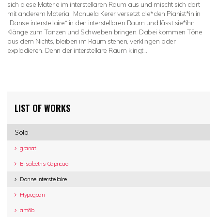
sich diese Materie im interstellaren Raum aus und mischt sich dort
mit anderem Material. Manuela Kerer versetzt die*den Pianist*in in
„Danse interstellaire“ in den interstellaren Raum und lässt sie*ihn
Klänge zum Tanzen und Schweben bringen. Dabei kommen Töne
aus dem Nichts, bleiben im Raum stehen, verklingen oder
explodieren. Denn der interstellare Raum klingt...
LIST OF WORKS
Solo
granat
Elisabeths Capriccio
Danse interstellaire
Hypogean
amöb